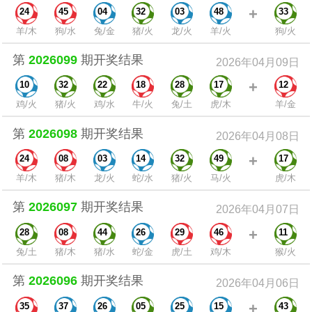
+
24
45
04
32
03
48
33
羊/木
狗/水
兔/金
猪/火
龙/火
羊/火
狗/火
第
2026099
期开奖结果
2026年04月09日
+
10
32
22
18
28
17
12
鸡/火
猪/火
鸡/水
牛/火
兔/土
虎/木
羊/金
第
2026098
期开奖结果
2026年04月08日
+
24
08
03
14
32
49
17
羊/木
猪/木
龙/火
蛇/水
猪/火
马/火
虎/木
第
2026097
期开奖结果
2026年04月07日
+
28
08
44
26
29
46
11
兔/土
猪/木
猪/水
蛇/金
虎/土
鸡/木
猴/火
第
2026096
期开奖结果
2026年04月06日
+
35
37
26
05
25
15
43