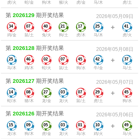
虎/火
蛇/金
狗/木
猴/火
虎/金
马/木
虎/土
第
2026129
期开奖结果
2026年05月09日
+
34
07
40
21
17
25
41
鸡/金
鼠/土
兔/火
狗/土
虎/木
马/木
虎/火
第
2026128
期开奖结果
2026年05月08日
+
25
46
02
07
45
42
37
马/木
鸡/木
蛇/火
鼠/土
狗/水
牛/金
马/土
第
2026127
期开奖结果
2026年05月07日
+
14
08
27
03
07
29
45
蛇/水
猪/木
龙/金
龙/火
鼠/土
虎/土
狗/水
第
2026126
期开奖结果
2026年05月06日
+
15
09
05
03
01
10
49
龙/水
狗/木
虎/金
龙/火
马/水
鸡/火
马/火