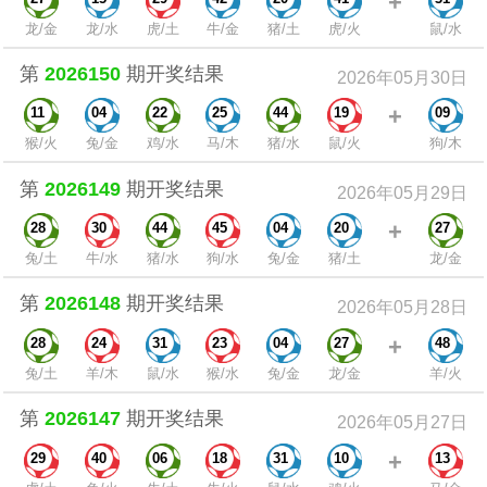
+
龙/金
龙/水
虎/土
牛/金
猪/土
虎/火
鼠/水
第
2026150
期开奖结果
2026年05月30日
+
11
04
22
25
44
19
09
猴/火
兔/金
鸡/水
马/木
猪/水
鼠/火
狗/木
第
2026149
期开奖结果
2026年05月29日
+
28
30
44
45
04
20
27
兔/土
牛/水
猪/水
狗/水
兔/金
猪/土
龙/金
第
2026148
期开奖结果
2026年05月28日
+
28
24
31
23
04
27
48
兔/土
羊/木
鼠/水
猴/水
兔/金
龙/金
羊/火
第
2026147
期开奖结果
2026年05月27日
+
29
40
06
18
31
10
13