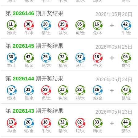
虎/土
兔/火
牛/土
牛/火
鼠/水
鸡/火
马/金
第
2026146
期开奖结果
2026年05月26日
+
11
30
20
19
05
16
42
猴/火
牛/水
猪/土
鼠/火
虎/金
兔/木
牛/金
第
2026145
期开奖结果
2026年05月25日
+
36
43
25
32
37
18
05
羊/土
鼠/金
马/木
猪/火
马/土
牛/火
虎/金
第
2026144
期开奖结果
2026年05月24日
+
47
31
29
33
22
26
43
猴/木
鼠/水
虎/土
狗/火
鸡/水
蛇/金
鼠/金
第
2026143
期开奖结果
2026年05月23日
+
13
26
18
32
02
33
44
马/金
蛇/金
牛/火
猪/火
蛇/火
狗/火
猪/水