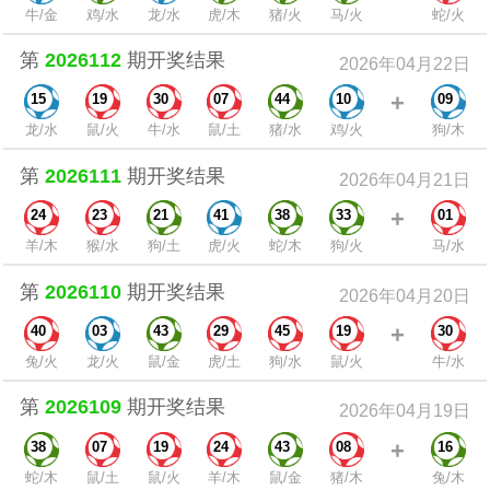
牛/金
鸡/水
龙/水
虎/木
猪/火
马/火
蛇/火
第
2026112
期开奖结果
2026年04月22日
+
15
19
30
07
44
10
09
龙/水
鼠/火
牛/水
鼠/土
猪/水
鸡/火
狗/木
第
2026111
期开奖结果
2026年04月21日
+
24
23
21
41
38
33
01
羊/木
猴/水
狗/土
虎/火
蛇/木
狗/火
马/水
第
2026110
期开奖结果
2026年04月20日
+
40
03
43
29
45
19
30
兔/火
龙/火
鼠/金
虎/土
狗/水
鼠/火
牛/水
第
2026109
期开奖结果
2026年04月19日
+
38
07
19
24
43
08
16
蛇/木
鼠/土
鼠/火
羊/木
鼠/金
猪/木
兔/木