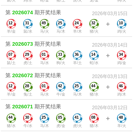
鼠/火
鸡/水
蛇/金
猪/土
虎/火
龙/金
狗/火
第
2026074
期开奖结果
2026年03月15日
+
12
31
49
25
24
32
10
羊/金
鼠/水
马/火
马/木
羊/木
猪/火
鸡/火
第
2026073
期开奖结果
2026年03月14日
+
07
29
01
33
36
14
34
鼠/土
虎/土
马/水
狗/火
羊/土
蛇/水
鸡/金
第
2026072
期开奖结果
2026年03月13日
+
12
28
01
42
25
44
46
羊/金
兔/土
马/水
牛/金
马/木
猪/水
鸡/木
第
2026071
期开奖结果
2026年03月12日
+
44
30
25
05
41
08
48
猪/水
牛/水
马/木
虎/金
虎/火
猪/木
羊/火