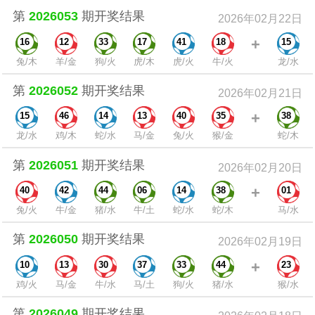
第
2026053
期开奖结果
2026年02月22日
+
16
12
33
17
41
18
15
兔/木
羊/金
狗/火
虎/木
虎/火
牛/火
龙/水
第
2026052
期开奖结果
2026年02月21日
+
15
46
14
13
40
35
38
龙/水
鸡/木
蛇/水
马/金
兔/火
猴/金
蛇/木
第
2026051
期开奖结果
2026年02月20日
+
40
42
44
06
14
38
01
兔/火
牛/金
猪/水
牛/土
蛇/水
蛇/木
马/水
第
2026050
期开奖结果
2026年02月19日
+
10
13
30
37
33
44
23
鸡/火
马/金
牛/水
马/土
狗/火
猪/水
猴/水
第
2026049
期开奖结果