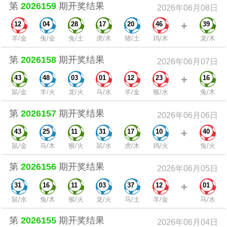
第
2026159
期开奖结果
2026年06月08日
+
12
04
28
17
20
46
39
羊/金
兔/金
兔/土
虎/木
猪/土
鸡/木
龙/木
第
2026158
期开奖结果
2026年06月07日
+
43
48
03
01
12
23
16
鼠/金
羊/火
龙/火
马/水
羊/金
猴/水
兔/木
第
2026157
期开奖结果
2026年06月06日
+
43
25
11
31
17
10
40
鼠/金
马/木
猴/火
鼠/水
虎/木
鸡/火
兔/火
第
2026156
期开奖结果
2026年06月05日
+
31
16
11
03
37
12
01
鼠/水
兔/木
猴/火
龙/火
马/土
羊/金
马/水
第
2026155
期开奖结果
2026年06月04日