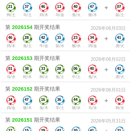
+
21
37
46
13
40
47
07
狗/土
马/土
鸡/木
马/金
兔/火
猴/木
鼠/土
第
2026154
期开奖结果
2026年06月03日
+
46
28
42
31
23
34
41
鸡/木
兔/土
牛/金
鼠/水
猴/水
鸡/金
虎/火
第
2026153
期开奖结果
2026年06月02日
+
01
38
33
28
06
40
41
马/水
蛇/木
狗/火
兔/土
牛/土
兔/火
虎/火
第
2026152
期开奖结果
2026年06月01日
+
34
47
16
36
44
01
45
鸡/金
猴/木
兔/木
羊/土
猪/水
马/水
狗/水
第
2026151
期开奖结果
2026年05月31日
27
15
29
42
20
41
31