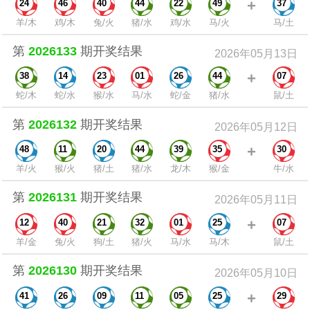
+
24
46
40
44
22
49
37
羊/木
鸡/木
兔/火
猪/水
鸡/水
马/火
马/土
第
2026133
期开奖结果
2026年05月13日
+
38
14
23
01
26
44
07
蛇/木
蛇/水
猴/水
马/水
蛇/金
猪/水
鼠/土
第
2026132
期开奖结果
2026年05月12日
+
48
11
20
44
39
35
30
羊/火
猴/火
猪/土
猪/水
龙/木
猴/金
牛/水
第
2026131
期开奖结果
2026年05月11日
+
12
40
21
32
01
25
07
羊/金
兔/火
狗/土
猪/火
马/水
马/木
鼠/土
第
2026130
期开奖结果
2026年05月10日
+
41
26
09
11
05
25
29