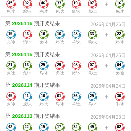
+
45
02
46
33
19
07
16
狗/水
蛇/火
鸡/木
狗/火
鼠/火
鼠/土
兔/木
第
2026116
期开奖结果
2026年04月26日
+
15
46
16
10
48
33
22
龙/水
鸡/木
兔/木
鸡/火
羊/火
狗/火
鸡/水
第
2026115
期开奖结果
2026年04月25日
+
21
16
25
29
08
07
04
狗/土
兔/木
马/木
虎/土
猪/木
鼠/土
兔/金
第
2026114
期开奖结果
2026年04月24日
+
45
41
10
01
36
25
30
狗/水
虎/火
鸡/火
马/水
羊/土
马/木
牛/水
第
2026113
期开奖结果
2026年04月23日
+
42
22
15
17
32
49
02