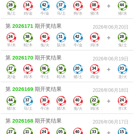
+
28
34
42
37
45
08
44
兔/土
鸡/金
牛/金
马/土
狗/水
猪/木
猪/水
第
2026171
期开奖结果
2026年06月20日
+
24
38
40
31
42
46
28
羊/木
蛇/木
兔/火
鼠/水
牛/金
鸡/木
兔/土
第
2026170
期开奖结果
2026年06月19日
+
27
46
06
38
20
34
03
龙/金
鸡/木
牛/土
蛇/木
猪/土
鸡/金
龙/火
第
2026169
期开奖结果
2026年06月18日
+
44
37
30
08
40
22
24
猪/水
马/土
牛/水
猪/木
兔/火
鸡/水
羊/木
第
2026168
期开奖结果
2026年06月17日
+
27
11
24
05
40
33
15