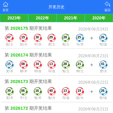
开奖历史
首页
返回
2023年
2022年
2021年
2020年
第
2026175
期开奖结果
2026年06月24日
+
07
19
30
29
28
25
26
鼠/土
鼠/火
牛/水
虎/土
兔/土
马/木
蛇/金
第
2026174
期开奖结果
2026年06月23日
+
15
08
34
13
28
21
41
龙/水
猪/木
鸡/金
马/金
兔/土
狗/土
虎/火
第
2026173
期开奖结果
2026年06月22日
+
39
06
16
40
13
19
26
龙/木
牛/土
兔/木
兔/火
马/金
鼠/火
蛇/金
第
2026172
期开奖结果
2026年06月21日