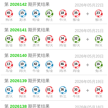
第
2026142
期开奖结果
2026年05月22日
+
45
15
26
21
18
35
23
狗/水
龙/水
蛇/金
狗/土
牛/火
猴/金
猴/水
第
2026141
期开奖结果
2026年05月21日
+
43
08
17
02
34
32
33
鼠/金
猪/木
虎/木
蛇/火
鸡/金
猪/火
狗/火
第
2026140
期开奖结果
2026年05月20日
+
13
10
42
04
46
34
16
马/金
鸡/火
牛/金
兔/金
鸡/木
鸡/金
兔/木
第
2026139
期开奖结果
2026年05月19日
+
41
45
48
01
36
30
24
虎/火
狗/水
羊/火
马/水
羊/土
牛/水
羊/木
第
2026138
期开奖结果
2026年05月18日