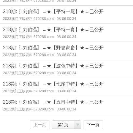
2023澳门正版资料 670288.com
08-07 00:34
218期: 〖刘伯温〗→★【平特一尾】★←已公开
2023澳门正版资料 670288.com
08-06 00:34
218期: 〖刘伯温〗→★【平特一肖】★←已公开
2023澳门正版资料 670288.com
08-06 00:34
218期: 〖刘伯温〗→★【野兽家畜】★←已公开
2023澳门正版资料 670288.com
08-06 00:34
218期: 〖刘伯温〗→★【波色中特】★←已公开
2023澳门正版资料 670288.com
08-06 00:34
218期: 〖刘伯温〗→★【七尾中特】★←已公开
2023澳门正版资料 670288.com
08-06 00:34
218期: 〖刘伯温〗→★【五肖中特】★←已公开
2023澳门正版资料 670288.com
08-06 00:34
上一页
第1页
下一页