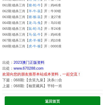
061期:稳杀三肖【
猪-蛇-牛
】开：鸡46准
062期:稳杀三肖【
羊-牛-鼠
】开：牛30错
063期:稳杀三肖【
猪-猴-鼠
】开：龙27准
064期:稳杀三肖【
龙-马-兔
】开：马01错
065期:稳杀三肖【
鼠-蛇-马
】开：羊24准
066期:稳杀三肖【
马-鼠-牛
】开：鸡46准
067期:稳杀三肖【
虎-羊-猴
】开：鸡10准
068期:稳杀三肖【
虎-牛-猴
】开：0000准
出处：
2023澳门正版资料
出处：
www.670288.com
欢迎向您的朋友推荐本站或本资料，一起交流！
下篇：068期:【含笑九泉】决杀㈡合
上篇：068期:【袖里藏风】平特一肖
返回首页