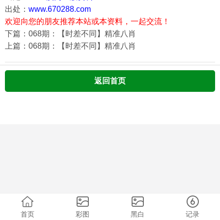
出处：
www.670288.com
欢迎向您的朋友推荐本站或本资料，一起交流！
下篇：068期：【时差不同】精准八肖
上篇：068期：【时差不同】精准八肖
返回首页
首页
彩图
黑白
记录