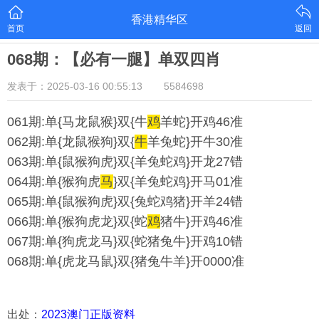
香港精华区
首页
返回
068期：【必有一腿】单双四肖
发表于：2025-03-16 00:55:13
5584698
061期:单{
马龙鼠猴
}双{牛
鸡
羊蛇
}开鸡46准
062期:单{
龙鼠猴狗
}双{
牛
羊兔蛇
}开牛30准
063期:单{
鼠猴狗虎
}双{羊兔蛇鸡
}开龙27错
064期:单{
猴狗虎
马
}双{羊兔蛇鸡
}开马01准
065期:单{鼠
猴狗虎
}双{兔蛇鸡猪
}开羊24错
066期:单{
猴狗虎龙
}双{蛇
鸡
猪牛
}开鸡46准
067期:单{
狗虎龙马
}双{蛇猪兔牛
}开鸡10错
068期:单{
虎龙马鼠
}双{猪兔牛羊
}开0000准
出处：
2023澳门正版资料